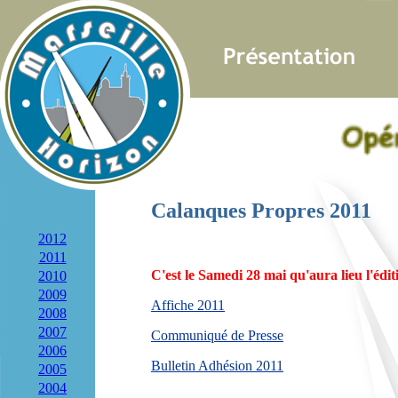
Calanques Propres 20
11
2012
2011
C'est le Samedi 28 mai qu'aura lieu l'édit
2010
2009
Affiche 2011
2008
2007
Communiqué de Presse
2006
Bulletin Adhésion 2011
2005
2004